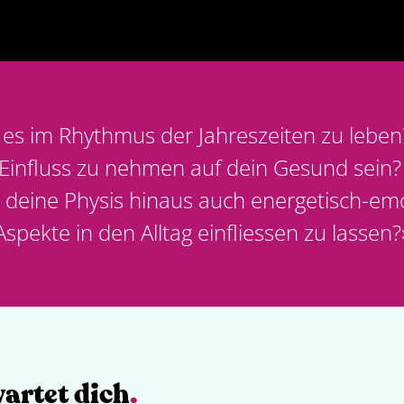
 es im Rhythmus der Jahreszeiten zu leben
 Einfluss zu nehmen auf dein Gesund sein
 deine Physis hinaus auch energetisch-em
Aspekte in den Alltag einfliessen zu lassen?
artet dich
.