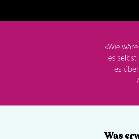
«
Wie wäre
es selbst
es über
Was erw