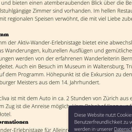
t und bieten einen atemberaubenden Blick über die B
llstuhlgängige Zimmer sind vorhanden. Im hellen Resta
it regionalen Speisen verwöhnt, die mit viel Liebe zube
amm
m der Aktiv-Wander-Erlebnistage bietet eine abwechs
s Wanderungen, kulturellen Ausflügen und gemütlich
ngen werden von der erfahrenen Wanderleiterin Ber
leitet. Auch ein Besuch im Museum in Waltensburg, T
 auf dem Programm. Höhepunkt ist die Exkursion zu de
burger Meisters aus dem 14. Jahrhundert.
liva ist mit dem Auto in ca. 2 Stunden von Zürich aus 
 Zug ist die Anreise möglich. Vom Bahnhof Ilanz aus f
otel.
Diese Website nutzt Cookie
formationen
Benutzerfreundlichkeit zu v
werden in unserer
Datensc
nder-Erlebnistage für Alleinreisende finden vom 19. bis