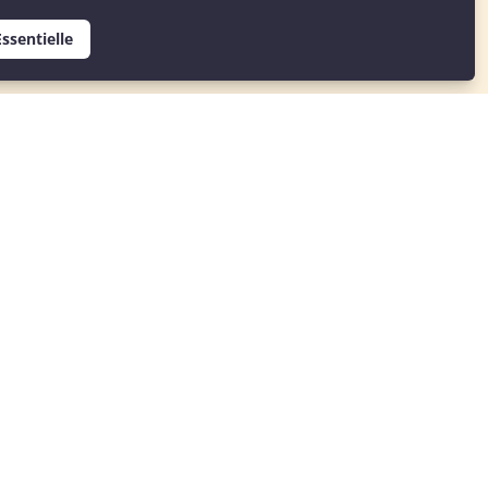
und die
ssentielle
unter dem
iva/aktiv-
ich diese
iche Tage in
iz als Urlaub