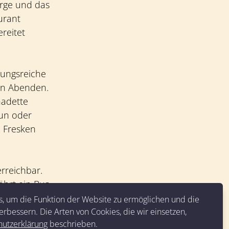
erge und das
urant
reitet
lungsreiche
en Abenden.
nadette
run oder
n Fresken
erreichbar.
ährt ein Bus
s, um die Funktion der Website zu ermöglichen und die
erbessern. Die Arten von Cookies, die wir einsetzen,
hutzerklärung
beschrieben.
 23. Mai