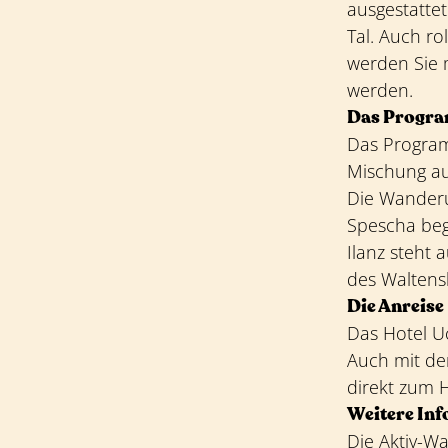
ausgestatte
Tal. Auch ro
werden Sie m
werden.
Das Progr
Das Program
Mischung au
Die Wanderu
Spescha beg
Ilanz steht
des Waltens
Die Anreise
Das Hotel Uc
Auch mit dem
direkt zum H
Weitere In
Die Aktiv-Wa