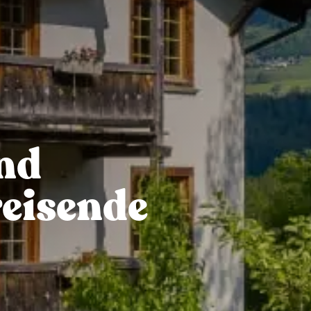
nd
reisende