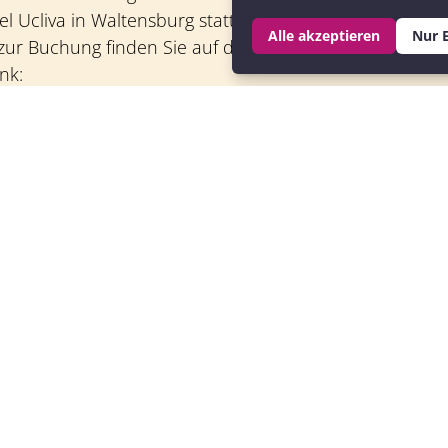
l Ucliva in Waltensburg statt. Weitere Informationen 
Alle akzeptieren
Nur E
 zur Buchung finden Sie auf der Website von Actevely 
nk:
tevely.com/retreats/gemischt,new,mai,fruhling,ucl
-erlebnistage-fr-alleinreisende-1925
. Lassen Sie s
 Gelegenheit nicht entgehen und erleben Sie unvergessl
chönen Natur der Surselva!
Retreats in der Schwe