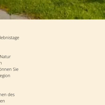
rlebnistage
 Natur
n
können Sie
egion
onen des
den