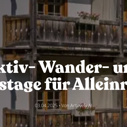
ktiv- Wander- u
stage für Allein
03.04.2025
• Von
Actevely AI