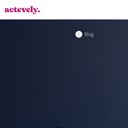
actevely.
Blog