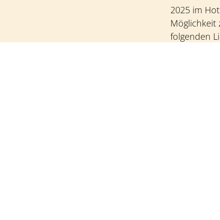
2025 im Hote
Möglichkeit
folgenden Li
https://ac
wander-und
einzigartige
der wunders
Zeit für dich - 
für die Seele
.