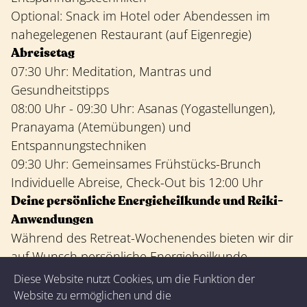
Optional: Snack im Hotel oder Abendessen im
nahegelegenen Restaurant (auf Eigenregie)
Abreisetag
07:30 Uhr: Meditation, Mantras und
Gesundheitstipps
08:00 Uhr - 09:30 Uhr: Asanas (Yogastellungen),
Pranayama (Atemübungen) und
Entspannungstechniken
09:30 Uhr: Gemeinsames Frühstücks-Brunch
Individuelle Abreise, Check-Out bis 12:00 Uhr
Deine persönliche Energieheilkunde und Reiki-
Anwendungen
Während des Retreat-Wochenendes bieten wir dir
auf Wunsch persönliche Energieheilkunde-
Anwendungen an, um dich in deiner inneren und
Diese Website nutzt Cookies, um die Funktion der
äußeren Balance zu stärken. Durch Techniken wie
Website zu ermöglichen und die