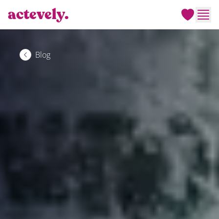
actevely.
Men
Blog