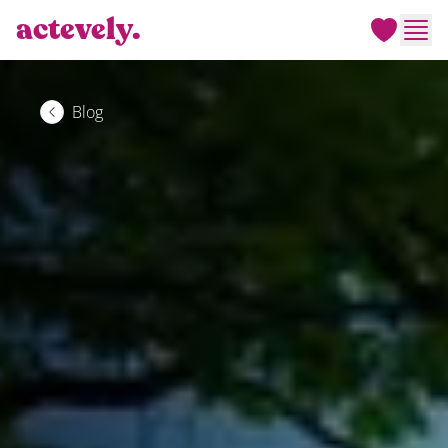
actevely.
Men
Blog