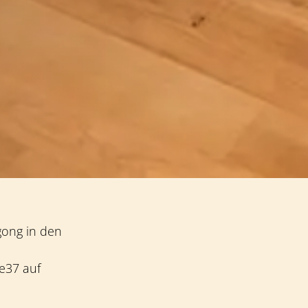
gong in den
e37 auf