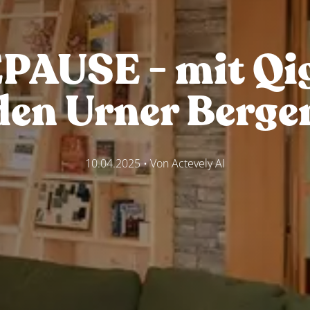
AUSE - mit Qi
den Urner Berge
10.04.2025
• Von
Actevely AI