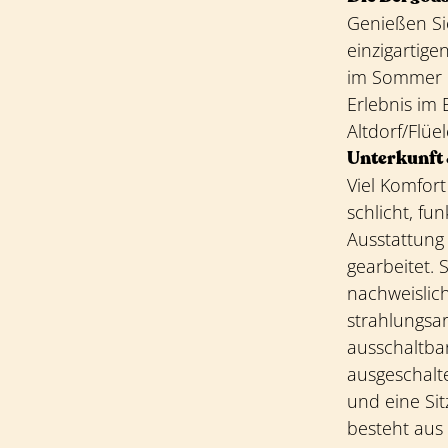
Genießen Si
einzigartige
im Sommer 2
Erlebnis im 
Altdorf/Flüe
Unterkunft 
Viel Komfort
schlicht, fu
Ausstattung
gearbeitet.
nachweislich
strahlungsa
ausschaltba
ausgeschalt
und eine Si
besteht aus 