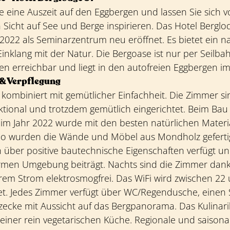
e eine Auszeit auf den Eggbergen und lassen Sie sich v
n Sicht auf See und Berge inspirieren. Das Hotel Berg
022 als Seminarzentrum neu eröffnet. Es bietet ein na
Einklang mit der Natur. Die Bergoase ist nur per Seilba
len erreichbar und liegt in den autofreien Eggbergen im
& Verpflegung
 kombiniert mit gemütlicher Einfachheit. Die Zimmer s
nktional und trotzdem gemütlich eingerichtet. Beim Ba
 im Jahr 2022 wurde mit den besten natürlichen Materi
 So wurden die Wände und Möbel aus Mondholz gefertig
 über positive bautechnische Eigenschaften verfügt un
rmen Umgebung beiträgt. Nachts sind die Zimmer dank 
rem Strom elektrosmogfrei. Das WiFi wird zwischen 22
et. Jedes Zimmer verfügt über WC/Regendusche, einen 
tzecke mit Aussicht auf das Bergpanorama. Das Kulinar
einer rein vegetarischen Küche. Regionale und saisona