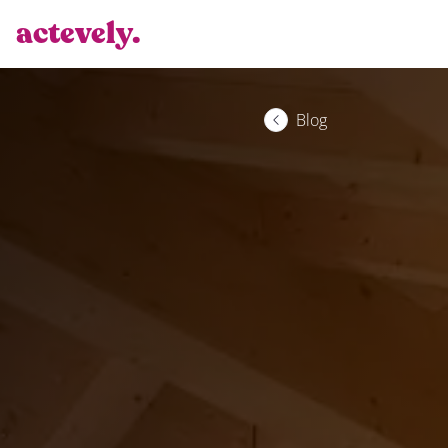
actevely.
Blog