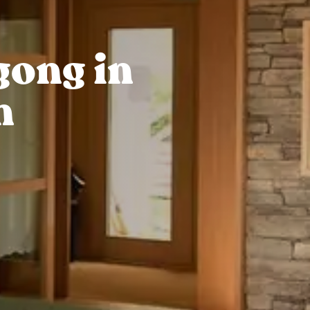
gong in
n