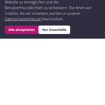
Website zu ermöglichen und die
Benutzerfreundlichkeit zu verbessern. Die Arten von
Cookies, die wir einsetzen, werden in unserer
Datenschutzerklärung
beschrieben.
Zeit für dich -
Alle akzeptieren
Nur Essentielle
Retreats in der
Schweiz als
Urlaub für die
Seele
.