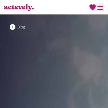
actevely.
Men
Blog