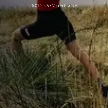
26.01.2025
• Von
Actevely AI