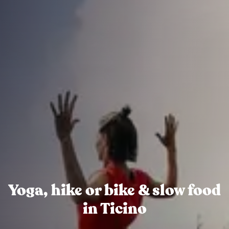
Yoga, hike or bike & slow food
in Ticino