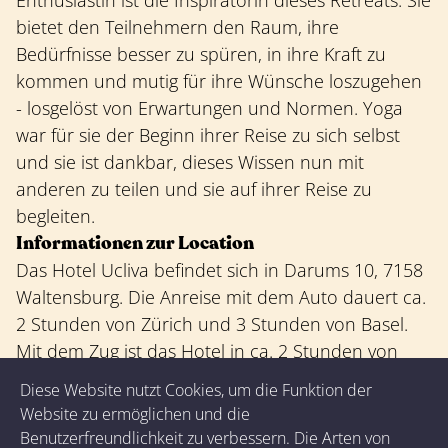
Enthusiastin ist die Inspiratorin dieses Retreats. Sie
bietet den Teilnehmern den Raum, ihre
Bedürfnisse besser zu spüren, in ihre Kraft zu
kommen und mutig für ihre Wünsche loszugehen
- losgelöst von Erwartungen und Normen. Yoga
war für sie der Beginn ihrer Reise zu sich selbst
und sie ist dankbar, dieses Wissen nun mit
anderen zu teilen und sie auf ihrer Reise zu
begleiten.
Informationen zur Location
Das Hotel Ucliva befindet sich in Darums 10, 7158
Waltensburg. Die Anreise mit dem Auto dauert ca.
2 Stunden von Zürich und 3 Stunden von Basel.
Mit dem Zug ist das Hotel in ca. 2 Stunden von
Zürich und 3 Stunden von Basel aus erreichbar.
Diese Website nutzt Cookies, um die Funktion der
Weitere Informationen und Anmeldung
Website zu ermöglichen und die
Interessierte können sich über den folgenden Link
Benutzerfreundlichkeit zu verbessern. Die Arten von