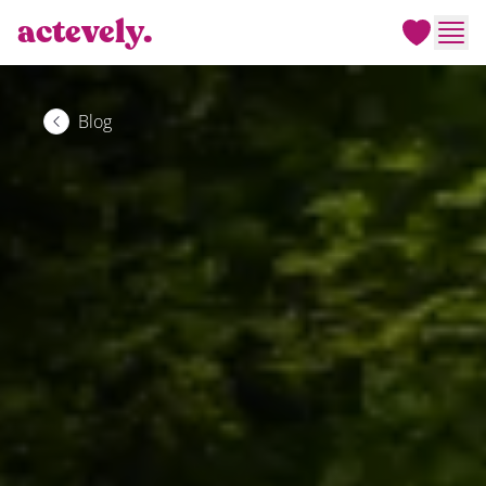
actevely.
Men
Blog