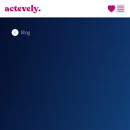
actevely.
Men
Blog