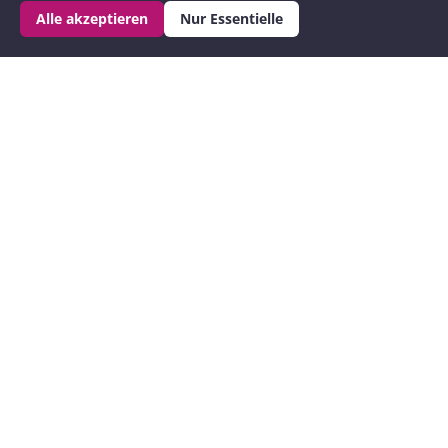
Retreats in der
Alle akzeptieren
Nur Essentielle
Schweiz als
Urlaub für die
Seele
.
Oft reicht schon eine kurze Auszeit, um zu
Atem zu kommen. Um neue Kraft zu
schöpfen und mal wieder in dich
reinzuhören: Wie geht es mir eigentlich? Und
was brauche ich im Moment? Vielleicht hast