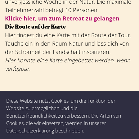
unvergessliche Woche in der Natur. Die maximale
Teilnehmerzahl beträgt 10 Personen.
Klicke hier, um zum Retreat zu gelangen
Die Route auf der Karte
Hier findest du eine Karte mit der Route der Tour.
Tauche ein in den Raum Natur und lass dich von
der Schönheit der Landschaft inspirieren.
Hier könnte eine Karte eingebettet werden, wenn
verfügbar.
Diese Website nutzt Cookies, um die Funktion der
Website zu ermöglichen und die
Benutzerfreundlichkeit zu verbessern. Die Arten von
Zeit für dich -
Cookies, die wir einsetzen, werden in unserer
Datenschutzerklärung
beschrieben.