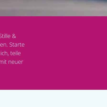
tille &
ien. Starte
ch, teile
mit neuer