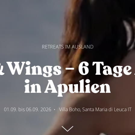
RETREATS IM AUSLAND
 Wings – 6 Tage
in Apulien
01.09. bis 06.09. 2026
•
Villa Boho, Santa Maria di Leuca IT