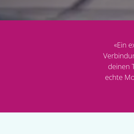
«
Ein e
Verbindung
deinen T
echte Mo