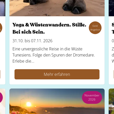
Yoga & Wüstenwandern. Stille.
Gold
t
Angebot
Bei sich Sein.
31.10. bis 07.11. 2026
0
Eine unvergessliche Reise in die Wüste
Z
Tunesiens. Folge den Spuren der Dromedare.
d
Erlebe die...
W
Mehr erfahren
r
November
2026