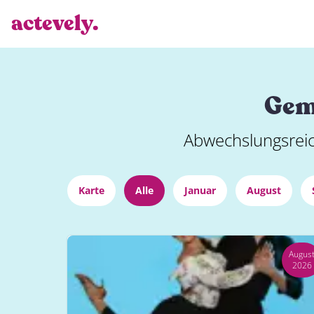
actevely.
Gemi
Abwechslungsreic
Karte
Alle
Januar
August
Augus
2026