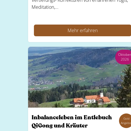
Vertiefungs- Korrekturen von erfahrenen Yogis,
Meditation,...
Mehr erfahren
Oktobe
2026
Inbalanceleben im Entlebuch
Gold
Angebo
QiGong und Kräuter