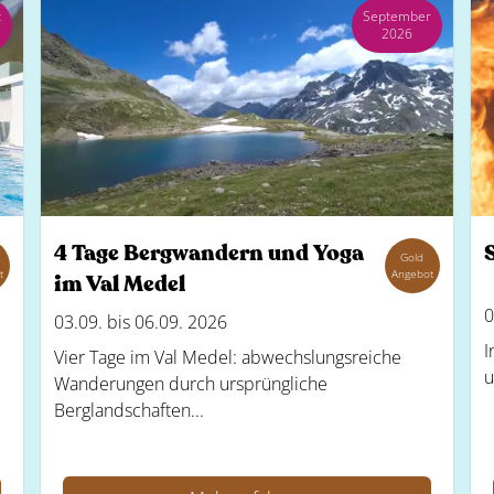
t
September
2026
4 Tage Bergwandern und Yoga
Gold
t
Angebot
im Val Medel
0
03.09. bis 06.09. 2026
I
Vier Tage im Val Medel: abwechslungsreiche
u
Wanderungen durch ursprüngliche
Berglandschaften...