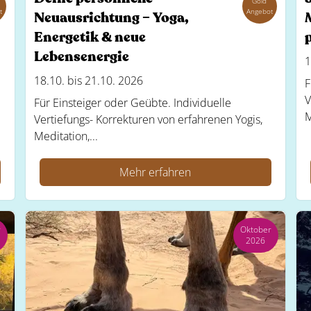
Gold
t
Angebot
Neuausrichtung – Yoga,
Energetik & neue
Lebensenergie
1
18.10. bis 21.10. 2026
F
V
Für Einsteiger oder Geübte. Individuelle
M
Vertiefungs- Korrekturen von erfahrenen Yogis,
Meditation,...
Mehr erfahren
r
Oktober
2026