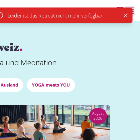
Men
Leider ist das Retreat nicht mehr verfügbar.
Close
weiz
.
a und Meditation.
Ausland
YOGA meets YOU
August
2026