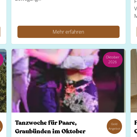
F
V
M
Mehr erfahren
r
Oktober
2026
Tanzwoche für Paare,
Gold
t
Angebot
Graubünden im Oktober