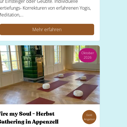
ür Einsteiger oder Geübte. Individuelle
ertiefungs- Korrekturen von erfahrenen Yogis,
editation,...
Mehr erfahren
Oktober
2026
Fire my Soul - Herbst
Gold
Angebot
Gathering in Appenzell