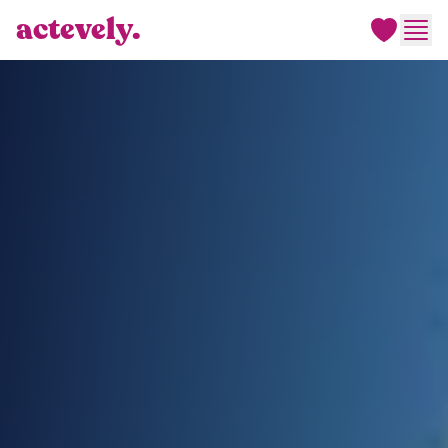
actevely.
Men