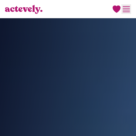
actevely.
Men