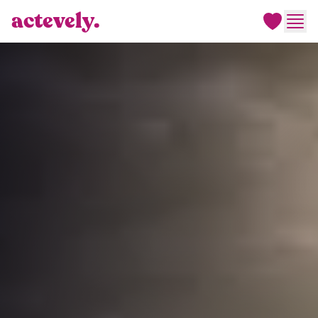
actevely.
Men