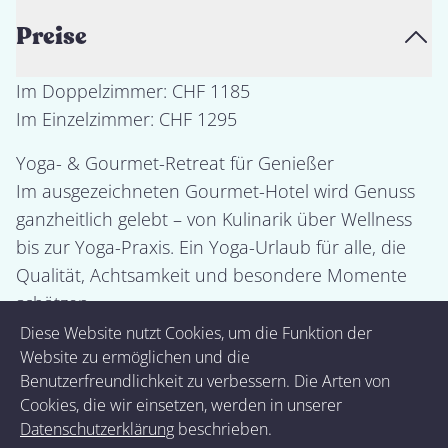
Preise
Im Doppelzimmer: CHF 1185

Yoga- & Gourmet-Retreat für Genießer

Im ausgezeichneten Gourmet-Hotel wird Genuss 
ganzheitlich gelebt – von Kulinarik über Wellness 
bis zur Yoga-Praxis. Ein Yoga-Urlaub für alle, die 
Qualität, Achtsamkeit und besondere Momente 
schätzen.

Im Preis inbegriffen

Diese Website nutzt Cookies, um die Funktion der
Website zu ermöglichen und die
- Täglich 2 × 90 Min. Yoga mit Adjustments, 
Benutzerfreundlichkeit zu verbessern. Die Arten von
Pranayama, Entspannung & Meditation

Cookies, die wir einsetzen, werden in unserer
- Strukturierter Yoga-Detox-Tagesablauf inkl. 
Datenschutzerklärung
beschrieben.
Yoga@Home-Tipps
