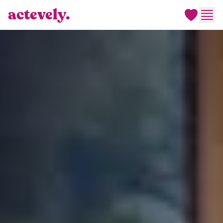
actevely.
Men