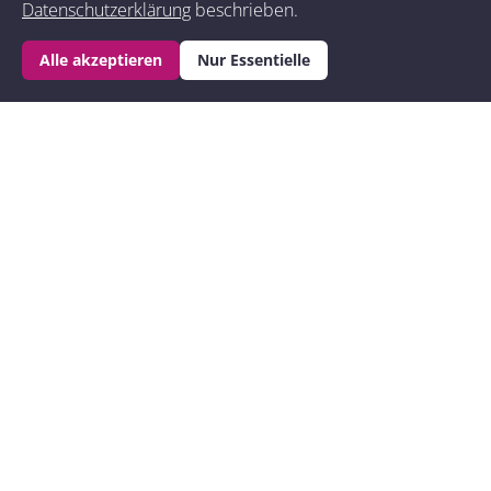
Datenschutzerklärung
beschrieben.
Wähle dein Paket
*
Wähle dein Paket aus, damit wir
Buchung anfragen
Alle akzeptieren
Nur Essentielle
dir den Preis anzeigen können
Im Doppelzimmer
CHF
780
Im Einzelzimmer
CHF
840
Ich möchte nur weitere Informationen erhalten
Ähnliche Retreats
.