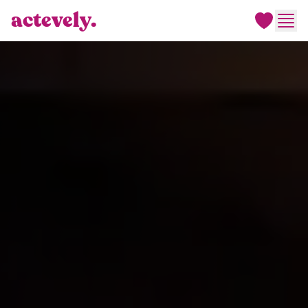
actevely.
Men