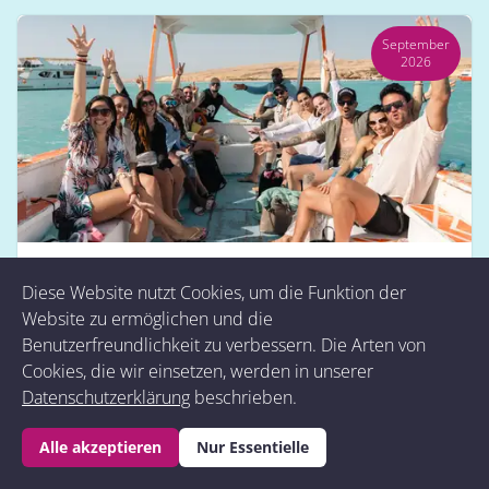
September
2026
Premium Yacht Retreat
Diese Website nutzt Cookies, um die Funktion der
12.09. bis 19.09. 2026
Website zu ermöglichen und die
Benutzerfreundlichkeit zu verbessern. Die Arten von
Erlebe Yoga, Heilung & High Vibes – mitten auf dem
Cookies, die wir einsetzen, werden in unserer
offenen Meer. Tauche ein in dein neues Ich. Der...
Datenschutzerklärung
beschrieben.
Mehr erfahren
Alle akzeptieren
Nur Essentielle