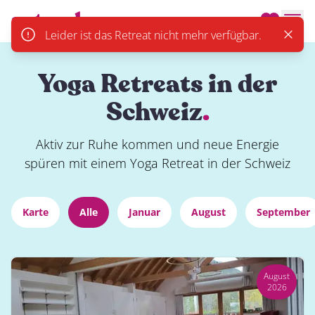
actevely.
Men
Leider ist das Retreat nicht mehr verfügbar.
Close
Yoga Retreats in der
Schweiz
.
Aktiv zur Ruhe kommen und neue Energie
spüren mit einem Yoga Retreat in der Schweiz
Karte
Alle
Januar
August
September
August
2026