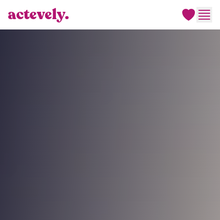
actevely.
Men