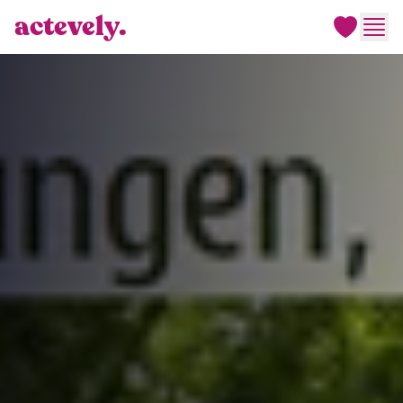
actevely.
Men