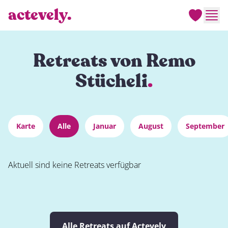
actevely.
Men
Retreats von Remo
Stücheli
.
Karte
Alle
Januar
August
September
Aktuell sind keine Retreats verfügbar
Alle Retreats auf Actevely