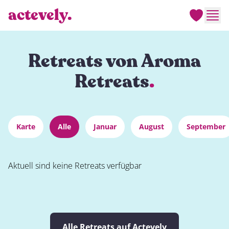
actevely.
Men
Retreats von Aroma
Retreats
.
Karte
Alle
Januar
August
September
Aktuell sind keine Retreats verfügbar
Alle Retreats auf Actevely