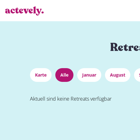
actevely.
Retre
Karte
Alle
Januar
August
Aktuell sind keine Retreats verfügbar