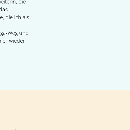
iterin, die
 das
 die ich als
Yoga-Weg und
mer wieder