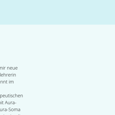
 mir neue
lehrerin
annt im
apeutischen
it Aura-
 Aura-Soma