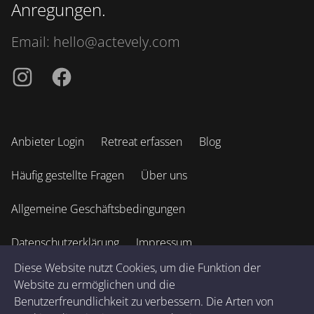
Anregungen.
Email:
hello@actevely.com
Instagramm
Facebook
Anbieter Login
Retreat erfassen
Blog
Häufig gestellte Fragen
Über uns
Allgemeine Geschäftsbedingungen
Datenschutzerklärung
Impressum
Diese Website nutzt Cookies, um die Funktion der
Website zu ermöglichen und die
© 2026 Actevely GmbH. Alle Rechte vorbehalten. v
2.9.6
.
Benutzerfreundlichkeit zu verbessern. Die Arten von