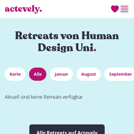
actevely.
Men
Retreats von Human
Design Uni
.
Karte
Alle
Januar
August
September
Aktuell sind keine Retreats verfügbar
Alle Retreats auf Actevely