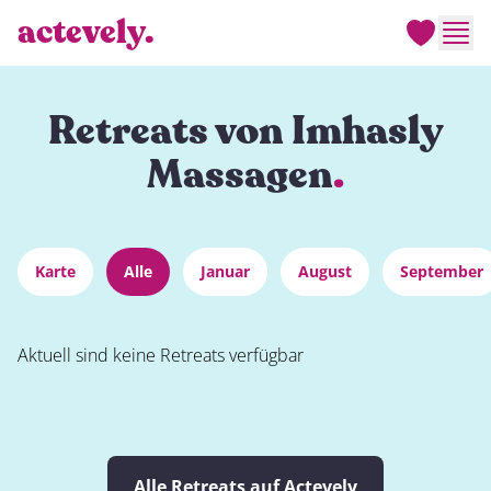
actevely.
Men
Retreats von Imhasly
Massagen
.
Karte
Alle
Januar
August
September
Aktuell sind keine Retreats verfügbar
Alle Retreats auf Actevely