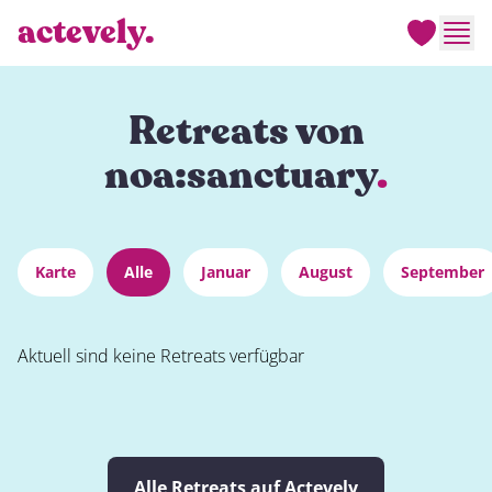
actevely.
Men
Retreats von
noa:sanctuary
.
Karte
Alle
Januar
August
September
Aktuell sind keine Retreats verfügbar
Alle Retreats auf Actevely