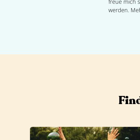
freue mich s
werden. Mehr
Find