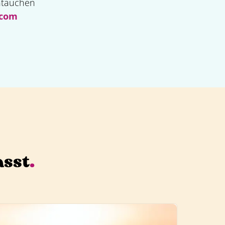
intauchen
.com
asst
.