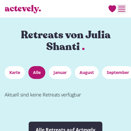
actevely.
Men
Retreats von Julia
Shanti
.
Karte
Alle
Januar
August
September
Aktuell sind keine Retreats verfügbar
Alle Retreats auf Actevely