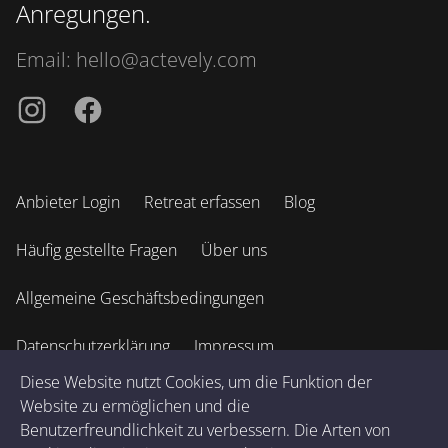
Anregungen.
Email:
hello@actevely.com
Instagramm
Facebook
Anbieter Login
Retreat erfassen
Blog
Häufig gestellte Fragen
Über uns
Allgemeine Geschäftsbedingungen
Datenschutzerklärung
Impressum
Diese Website nutzt Cookies, um die Funktion der
Website zu ermöglichen und die
© 2026 Actevely GmbH. Alle Rechte vorbehalten. v
2.9.6
.
Benutzerfreundlichkeit zu verbessern. Die Arten von