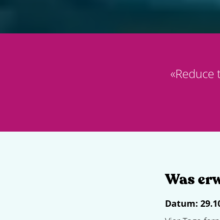
«
Reduce t
Was erw
Datum:
29.1