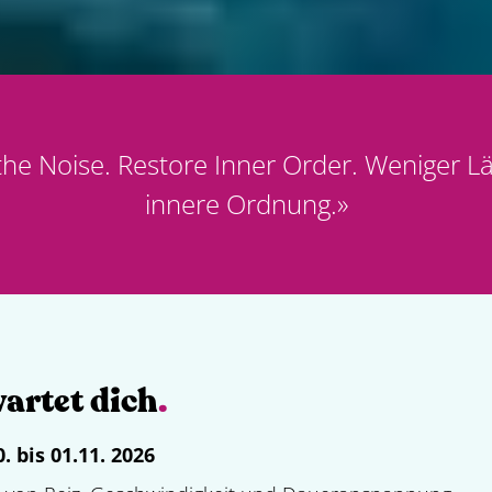
he Noise. Restore Inner Order. Weniger L
innere Ordnung.
»
artet dich
.
0. bis 01.11. 2026