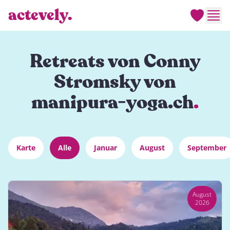
actevely.
Men
Retreats von Conny
Stromsky von
manipura-yoga.ch
.
Karte
Alle
Januar
August
September
August
2026