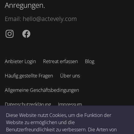
Anregungen.
Email:
hello@actevely.com
Instagramm
Facebook
Anbieter Login
Retreat erfassen
Blog
Häufig gestellte Fragen
Über uns
Allgemeine Geschäftsbedingungen
Datenschutzerklärung
Impressum
Diese Website nutzt Cookies, um die Funktion der
Website zu ermöglichen und die
© 2026 Actevely GmbH. Alle Rechte vorbehalten. v
2.9.6
.
Benutzerfreundlichkeit zu verbessern. Die Arten von