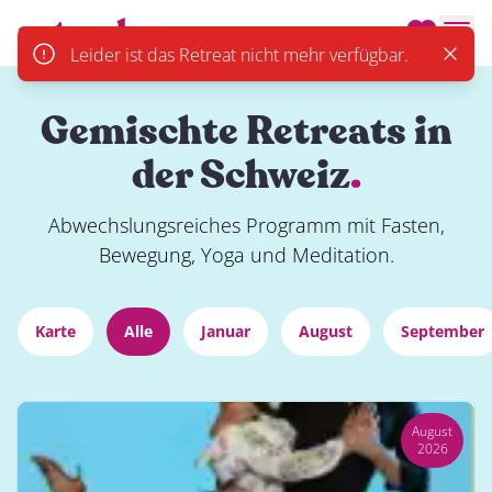
actevely.
Men
Leider ist das Retreat nicht mehr verfügbar.
Close
Gemischte Retreats in
der Schweiz
.
Abwechslungsreiches Programm mit Fasten,
Bewegung, Yoga und Meditation.
Karte
Alle
Januar
August
September
August
2026