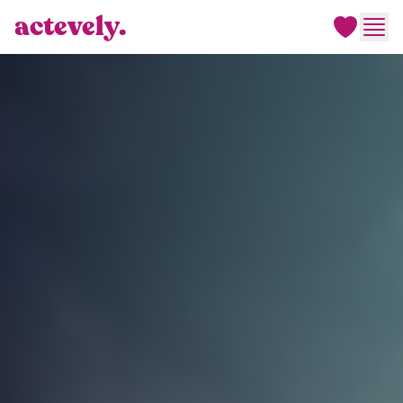
actevely.
Men